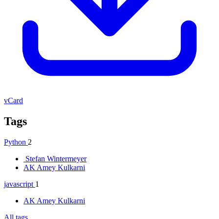
vCard
Tags
Python
2
Stefan Wintermeyer
AK
Amey Kulkarni
javascript
1
AK
Amey Kulkarni
All tags