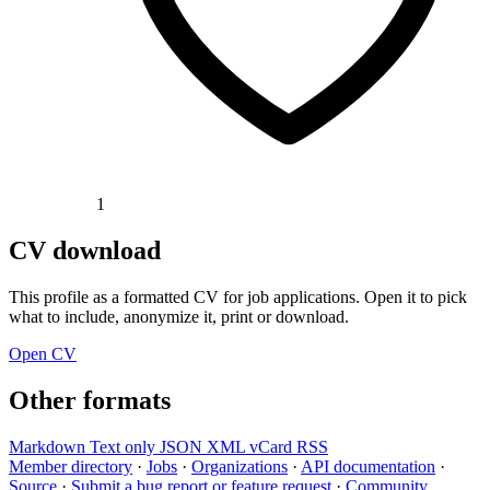
1
CV download
This profile as a formatted CV for job applications. Open it to pick
what to include, anonymize it, print or download.
Open CV
Other formats
Markdown
Text only
JSON
XML
vCard
RSS
Member directory
·
Jobs
·
Organizations
·
API documentation
·
Source
·
Submit a bug report or feature request
·
Community