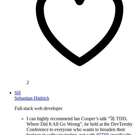
2
SH
Sebastian Hädrich
Full-stack web developer
I can highly recommend Ian Cooper’s talk “🚀 TDD,
Where Did It All Go Wrong”, he held at the DevTernity
Conference to everyone who wants to broaden their
horizon in software testing, not with
#TDD
specifically.