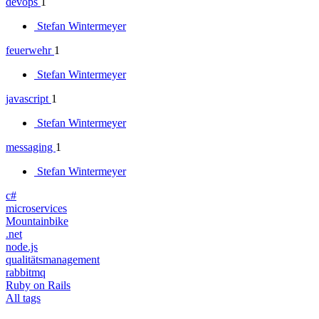
devops
1
Stefan Wintermeyer
feuerwehr
1
Stefan Wintermeyer
javascript
1
Stefan Wintermeyer
messaging
1
Stefan Wintermeyer
c#
microservices
Mountainbike
.net
node.js
qualitätsmanagement
rabbitmq
Ruby on Rails
All tags