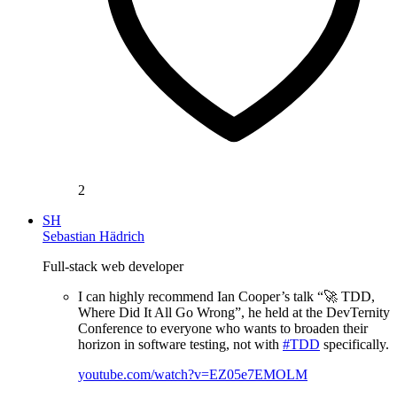
2
SH
Sebastian Hädrich
Full-stack web developer
I can highly recommend Ian Cooper’s talk “🚀 TDD,
Where Did It All Go Wrong”, he held at the DevTernity
Conference to everyone who wants to broaden their
horizon in software testing, not with
#TDD
specifically.
youtube.com/watch?v=EZ05e7EMOLM