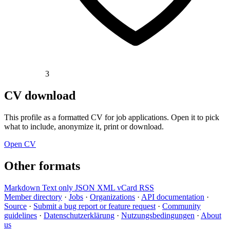
3
CV download
This profile as a formatted CV for job applications. Open it to pick
what to include, anonymize it, print or download.
Open CV
Other formats
Markdown
Text only
JSON
XML
vCard
RSS
Member directory
·
Jobs
·
Organizations
·
API documentation
·
Source
·
Submit a bug report or feature request
·
Community
guidelines
·
Datenschutzerklärung
·
Nutzungsbedingungen
·
About
us