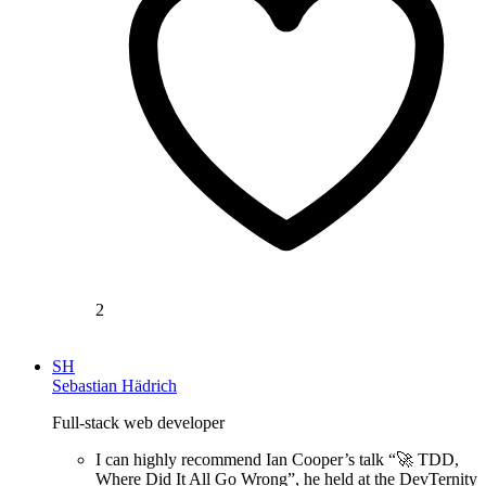
2
SH
Sebastian Hädrich
Full-stack web developer
I can highly recommend Ian Cooper’s talk “🚀 TDD,
Where Did It All Go Wrong”, he held at the DevTernity