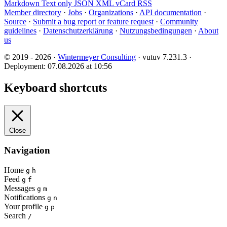
Markdown
Text only
JSON
XML
vCard
RSS
Member directory
·
Jobs
·
Organizations
·
API documentation
·
Source
·
Submit a bug report or feature request
·
Community
guidelines
·
Datenschutzerklärung
·
Nutzungsbedingungen
·
About
us
© 2019 - 2026 ·
Wintermeyer Consulting
· vutuv 7.231.3
·
Deployment: 07.08.2026 at 10:56
Keyboard shortcuts
Close
Navigation
Home
g
h
Feed
g
f
Messages
g
m
Notifications
g
n
Your profile
g
p
Search
/