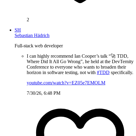
2
SH
Sebastian Hädrich
Full-stack web developer
I can highly recommend Ian Cooper’s talk “🚀 TDD,
Where Did It All Go Wrong”, he held at the DevTernity
Conference to everyone who wants to broaden their
horizon in software testing, not with
#TDD
specifically.
youtube.com/watch?v=EZ05e7EMOLM
7/30/26, 6:48 PM