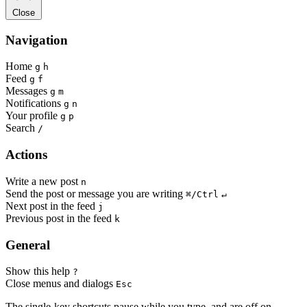
Close
Navigation
Home
g
h
Feed
g
f
Messages
g
m
Notifications
g
n
Your profile
g
p
Search
/
Actions
Write a new post
n
Send the post or message you are writing
⌘/Ctrl
↵
Next post in the feed
j
Previous post in the feed
k
General
Show this help
?
Close menus and dialogs
Esc
The single-key shortcuts pause while you type, and are off on