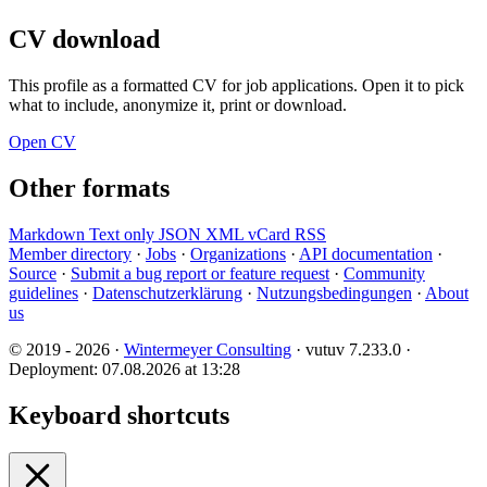
CV download
This profile as a formatted CV for job applications. Open it to pick
what to include, anonymize it, print or download.
Open CV
Other formats
Markdown
Text only
JSON
XML
vCard
RSS
Member directory
·
Jobs
·
Organizations
·
API documentation
·
Source
·
Submit a bug report or feature request
·
Community
guidelines
·
Datenschutzerklärung
·
Nutzungsbedingungen
·
About
us
© 2019 - 2026 ·
Wintermeyer Consulting
· vutuv 7.233.0
·
Deployment: 07.08.2026 at 13:28
Keyboard shortcuts