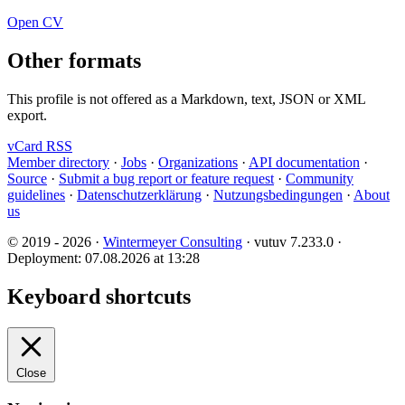
Open CV
Other formats
This profile is not offered as a Markdown, text, JSON or XML
export.
vCard
RSS
Member directory
·
Jobs
·
Organizations
·
API documentation
·
Source
·
Submit a bug report or feature request
·
Community
guidelines
·
Datenschutzerklärung
·
Nutzungsbedingungen
·
About
us
© 2019 - 2026 ·
Wintermeyer Consulting
· vutuv 7.233.0
·
Deployment: 07.08.2026 at 13:28
Keyboard shortcuts
Close