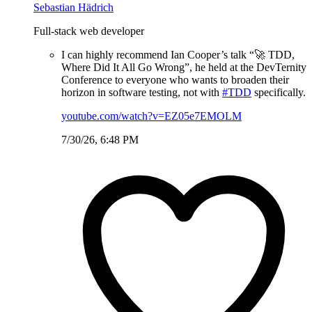
Sebastian Hädrich
Full-stack web developer
I can highly recommend Ian Cooper’s talk “🚀 TDD,
Where Did It All Go Wrong”, he held at the DevTernity
Conference to everyone who wants to broaden their
horizon in software testing, not with
#TDD
specifically.
youtube.com/watch?v=EZ05e7EMOLM
7/30/26, 6:48 PM