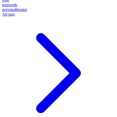
jobs
netzwerk
personalberater
All tags