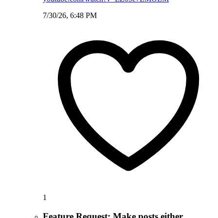
7/30/26, 6:48 PM
1
Feature Request: Make posts either