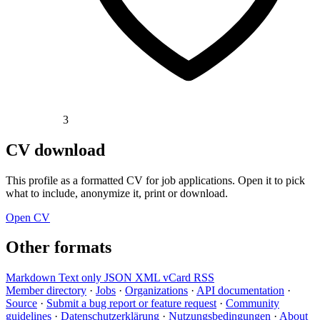
3
CV download
This profile as a formatted CV for job applications. Open it to pick
what to include, anonymize it, print or download.
Open CV
Other formats
Markdown
Text only
JSON
XML
vCard
RSS
Member directory
·
Jobs
·
Organizations
·
API documentation
·
Source
·
Submit a bug report or feature request
·
Community
guidelines
·
Datenschutzerklärung
·
Nutzungsbedingungen
·
About