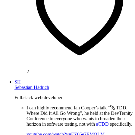
2
SH
Sebastian Hädrich
Full-stack web developer
I can highly recommend Ian Cooper’s talk “🚀 TDD,
Where Did It All Go Wrong”, he held at the DevTernity
Conference to everyone who wants to broaden their
horizon in software testing, not with
#TDD
specifically.
youtube.com/watch?v=EZ05e7EMOLM