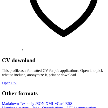
3
CV download
This profile as a formatted CV for job applications. Open it to pick
what to include, anonymize it, print or download.
Open CV
Other formats
Markdown
Text only
JSON
XML
vCard
RSS
Member directory
·
Jobs
·
Organizations
·
API documentation
·