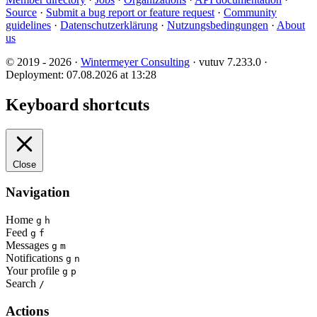
Source
·
Submit a bug report or feature request
·
Community
guidelines
·
Datenschutzerklärung
·
Nutzungsbedingungen
·
About
us
© 2019 - 2026 ·
Wintermeyer Consulting
· vutuv 7.233.0
·
Deployment: 07.08.2026 at 13:28
Keyboard shortcuts
Close
Navigation
Home
g
h
Feed
g
f
Messages
g
m
Notifications
g
n
Your profile
g
p
Search
/
Actions