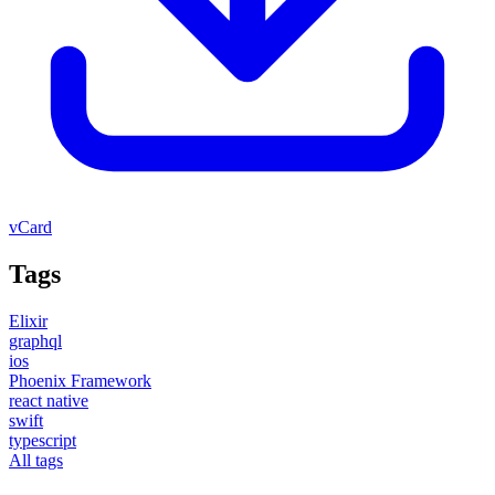
vCard
Tags
Elixir
graphql
ios
Phoenix Framework
react native
swift
typescript
All tags