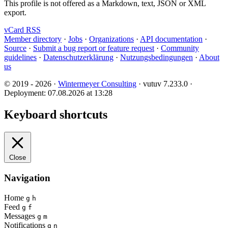
This profile is not offered as a Markdown, text, JSON or XML
export.
vCard
RSS
Member directory
·
Jobs
·
Organizations
·
API documentation
·
Source
·
Submit a bug report or feature request
·
Community
guidelines
·
Datenschutzerklärung
·
Nutzungsbedingungen
·
About
us
© 2019 - 2026 ·
Wintermeyer Consulting
· vutuv 7.233.0
·
Deployment: 07.08.2026 at 13:28
Keyboard shortcuts
Close
Navigation
Home
g
h
Feed
g
f
Messages
g
m
Notifications
g
n