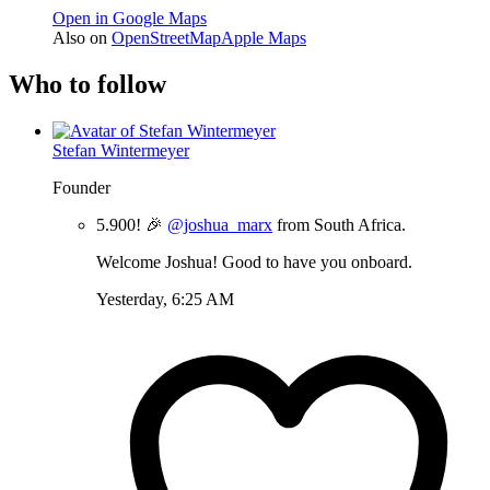
Open in Google Maps
Also on
OpenStreetMap
Apple Maps
Who to follow
Stefan Wintermeyer
Founder
5.900! 🎉
@joshua_marx
from South Africa.
Welcome Joshua! Good to have you onboard.
Yesterday, 6:25 AM