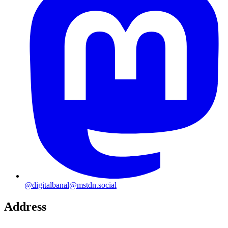
@digitalbanal@mstdn.social
Address