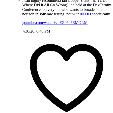
I can highly recommend Ian Cooper’s talk “🚀 TDD,
Where Did It All Go Wrong”, he held at the DevTernity
Conference to everyone who wants to broaden their
horizon in software testing, not with
#TDD
specifically.
youtube.com/watch?v=EZ05e7EMOLM
7/30/26, 6:48 PM