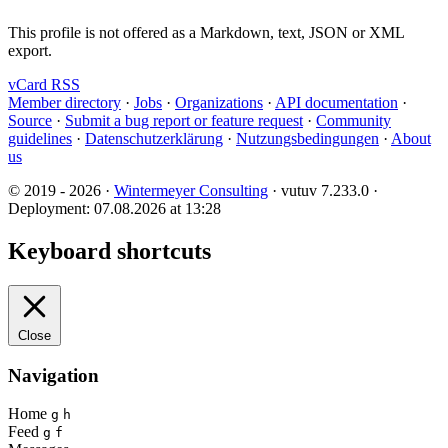
This profile is not offered as a Markdown, text, JSON or XML
export.
vCard
RSS
Member directory
·
Jobs
·
Organizations
·
API documentation
·
Source
·
Submit a bug report or feature request
·
Community
guidelines
·
Datenschutzerklärung
·
Nutzungsbedingungen
·
About
us
© 2019 - 2026 ·
Wintermeyer Consulting
· vutuv 7.233.0
·
Deployment: 07.08.2026 at 13:28
Keyboard shortcuts
Close
Navigation
Home
g
h
Feed
g
f