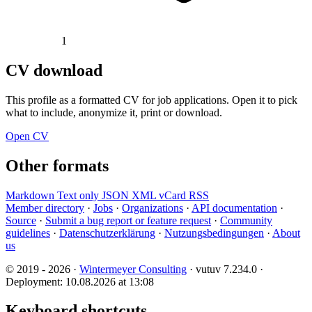
1
CV download
This profile as a formatted CV for job applications. Open it to pick
what to include, anonymize it, print or download.
Open CV
Other formats
Markdown
Text only
JSON
XML
vCard
RSS
Member directory
·
Jobs
·
Organizations
·
API documentation
·
Source
·
Submit a bug report or feature request
·
Community
guidelines
·
Datenschutzerklärung
·
Nutzungsbedingungen
·
About
us
© 2019 - 2026 ·
Wintermeyer Consulting
· vutuv 7.234.0
·
Deployment: 10.08.2026 at 13:08
Keyboard shortcuts