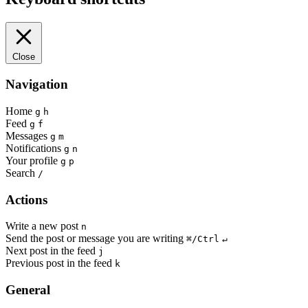
Close
Navigation
Home
g
h
Feed
g
f
Messages
g
m
Notifications
g
n
Your profile
g
p
Search
/
Actions
Write a new post
n
Send the post or message you are writing
⌘/Ctrl
↵
Next post in the feed
j
Previous post in the feed
k
General