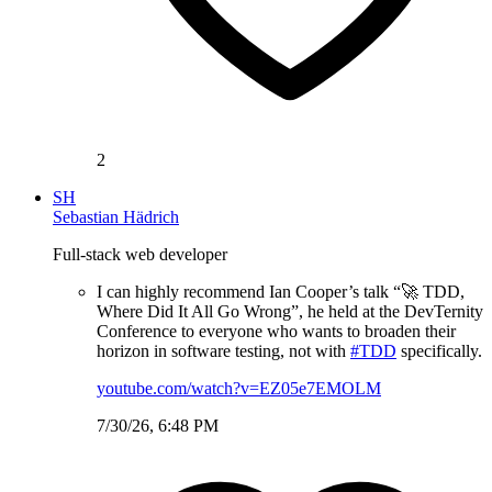
2
SH
Sebastian Hädrich
Full-stack web developer
I can highly recommend Ian Cooper’s talk “🚀 TDD,
Where Did It All Go Wrong”, he held at the DevTernity
Conference to everyone who wants to broaden their
horizon in software testing, not with
#TDD
specifically.
youtube.com/watch?v=EZ05e7EMOLM
7/30/26, 6:48 PM