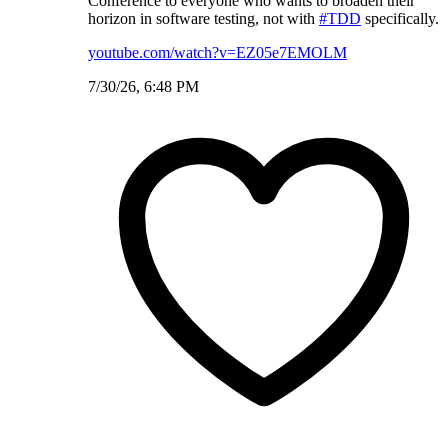
Conference to everyone who wants to broaden their
horizon in software testing, not with
#TDD
specifically.
youtube.com/watch?v=EZ05e7EMOLM
7/30/26, 6:48 PM