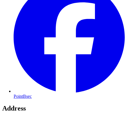
PointBsec
Address