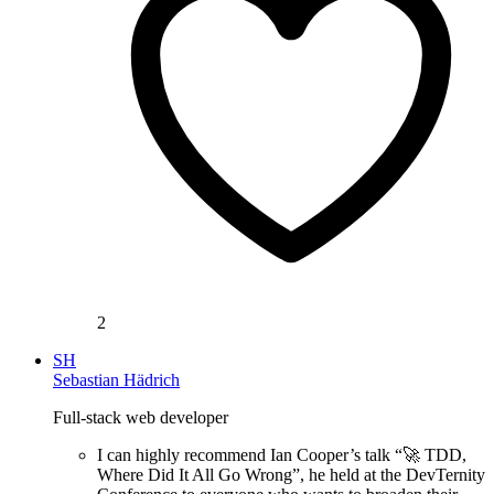
2
SH
Sebastian Hädrich
Full-stack web developer
I can highly recommend Ian Cooper’s talk “🚀 TDD,
Where Did It All Go Wrong”, he held at the DevTernity