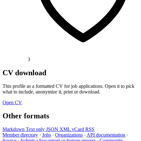
3
CV download
This profile as a formatted CV for job applications. Open it to pick
what to include, anonymize it, print or download.
Open CV
Other formats
Markdown
Text only
JSON
XML
vCard
RSS
Member directory
·
Jobs
·
Organizations
·
API documentation
·
Source
·
Submit a bug report or feature request
·
Community