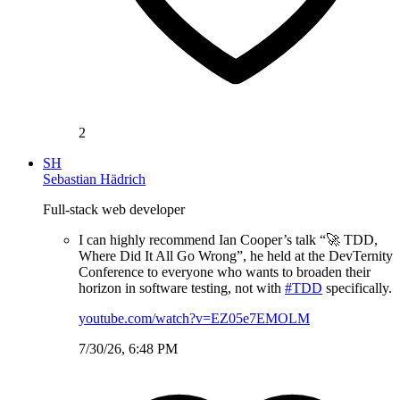
2
SH
Sebastian Hädrich
Full-stack web developer
I can highly recommend Ian Cooper’s talk “🚀 TDD,
Where Did It All Go Wrong”, he held at the DevTernity
Conference to everyone who wants to broaden their
horizon in software testing, not with
#TDD
specifically.
youtube.com/watch?v=EZ05e7EMOLM
7/30/26, 6:48 PM