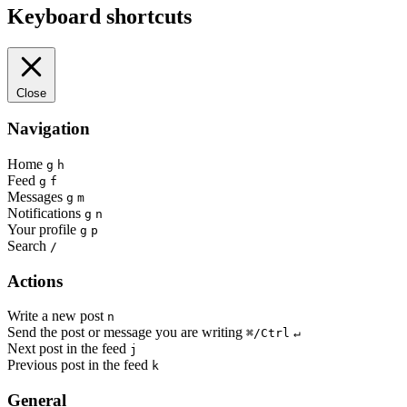
Keyboard shortcuts
Close
Navigation
Home
g
h
Feed
g
f
Messages
g
m
Notifications
g
n
Your profile
g
p
Search
/
Actions
Write a new post
n
Send the post or message you are writing
⌘/Ctrl
↵
Next post in the feed
j
Previous post in the feed
k
General