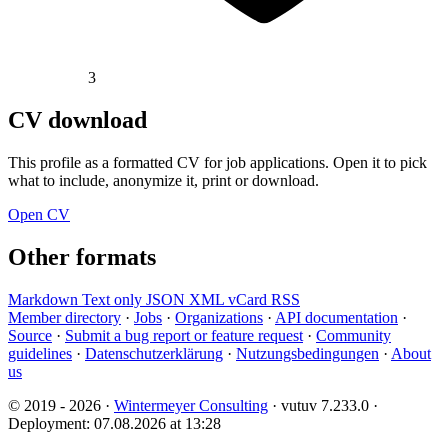
3
CV download
This profile as a formatted CV for job applications. Open it to pick
what to include, anonymize it, print or download.
Open CV
Other formats
Markdown
Text only
JSON
XML
vCard
RSS
Member directory
·
Jobs
·
Organizations
·
API documentation
·
Source
·
Submit a bug report or feature request
·
Community
guidelines
·
Datenschutzerklärung
·
Nutzungsbedingungen
·
About
us
© 2019 - 2026 ·
Wintermeyer Consulting
· vutuv 7.233.0
·
Deployment: 07.08.2026 at 13:28