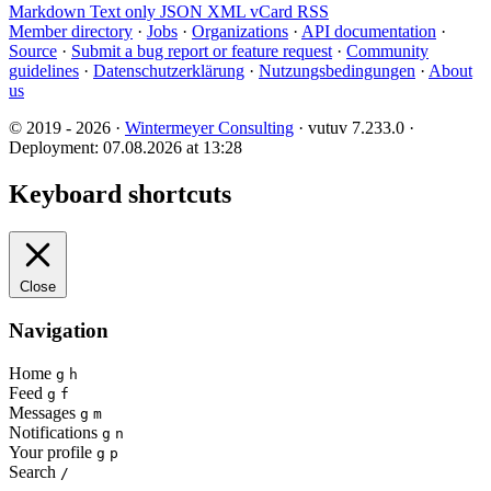
Markdown
Text only
JSON
XML
vCard
RSS
Member directory
·
Jobs
·
Organizations
·
API documentation
·
Source
·
Submit a bug report or feature request
·
Community
guidelines
·
Datenschutzerklärung
·
Nutzungsbedingungen
·
About
us
© 2019 - 2026 ·
Wintermeyer Consulting
· vutuv 7.233.0
·
Deployment: 07.08.2026 at 13:28
Keyboard shortcuts
Close
Navigation
Home
g
h
Feed
g
f
Messages
g
m
Notifications
g
n
Your profile
g
p
Search
/