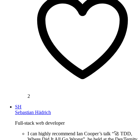
2
SH
Sebastian Hädrich
Full-stack web developer
I can highly recommend Ian Cooper’s talk “🚀 TDD,
Where Did It All Go Wrong”, he held at the DevTernity