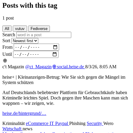
Posts with this tag
1 post
All
vutuv
Fediverse
Search
Sort
From
Until
🌐
c't Magazin
@ct_Magazin
🌐
social.heise.de
8/3/26, 8:05 AM
heise+ | Kleinanzeigen-Betrug: Wie Sie sich gegen die Mängel im
System schützen
Auf Deutschlands beliebtester Plattform für Gebrauchtkäufe haben
Kriminelle leichtes Spiel. Doch gegen ihre Maschen kann man sich
wappnen – wir zeigen, wie.
heise.de/hintergrund/…
Kriminalität
eCommerce
IT
Paypal
Phishing
Security
Wero
Wirtschaft
news