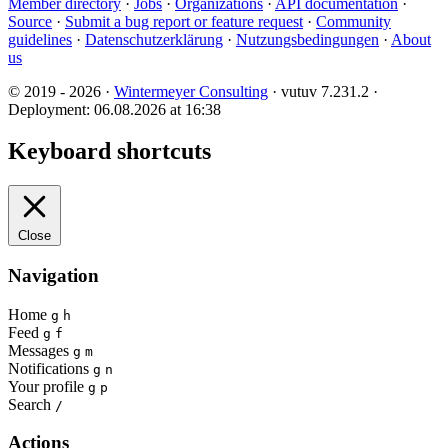
Member directory
·
Jobs
·
Organizations
·
API documentation
·
Source
·
Submit a bug report or feature request
·
Community
guidelines
·
Datenschutzerklärung
·
Nutzungsbedingungen
·
About
us
© 2019 - 2026 ·
Wintermeyer Consulting
· vutuv 7.231.2
·
Deployment: 06.08.2026 at 16:38
Keyboard shortcuts
Close
Navigation
Home
g
h
Feed
g
f
Messages
g
m
Notifications
g
n
Your profile
g
p
Search
/
Actions