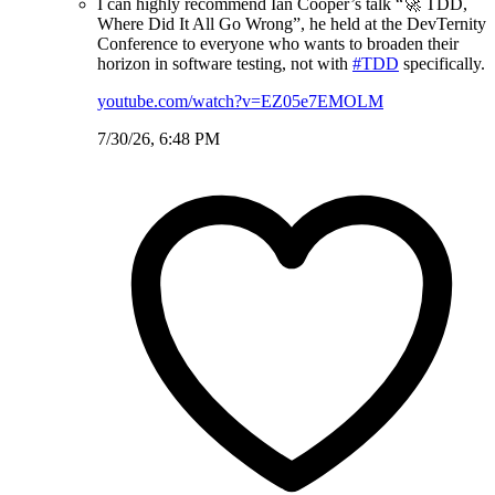
I can highly recommend Ian Cooper’s talk “🚀 TDD,
Where Did It All Go Wrong”, he held at the DevTernity
Conference to everyone who wants to broaden their
horizon in software testing, not with
#TDD
specifically.
youtube.com/watch?v=EZ05e7EMOLM
7/30/26, 6:48 PM