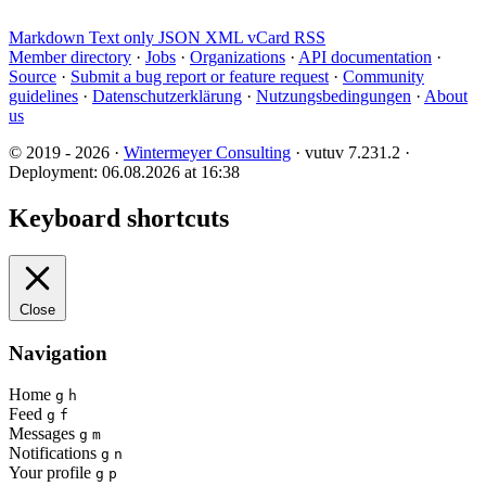
Markdown
Text only
JSON
XML
vCard
RSS
Member directory
·
Jobs
·
Organizations
·
API documentation
·
Source
·
Submit a bug report or feature request
·
Community
guidelines
·
Datenschutzerklärung
·
Nutzungsbedingungen
·
About
us
© 2019 - 2026 ·
Wintermeyer Consulting
· vutuv 7.231.2
·
Deployment: 06.08.2026 at 16:38
Keyboard shortcuts
Close
Navigation
Home
g
h
Feed
g
f
Messages
g
m
Notifications
g
n
Your profile
g
p