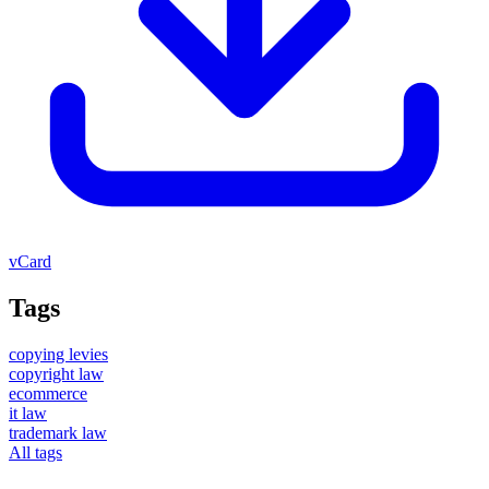
vCard
Tags
copying levies
copyright law
ecommerce
it law
trademark law
All tags