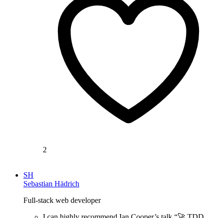
2
SH
Sebastian Hädrich
Full-stack web developer
I can highly recommend Ian Cooper’s talk “🚀 TDD,