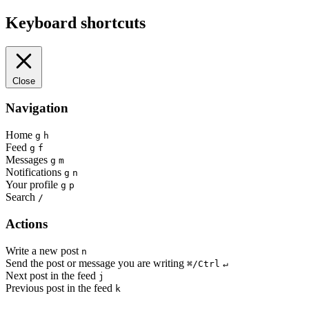
Keyboard shortcuts
Close
Navigation
Home
g
h
Feed
g
f
Messages
g
m
Notifications
g
n
Your profile
g
p
Search
/
Actions
Write a new post
n
Send the post or message you are writing
⌘/Ctrl
↵
Next post in the feed
j
Previous post in the feed
k