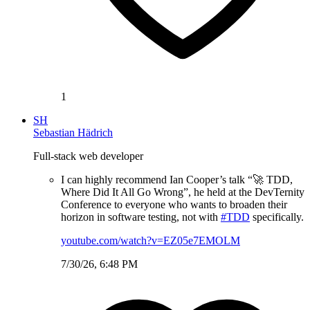
1
SH
Sebastian Hädrich
Full-stack web developer
I can highly recommend Ian Cooper’s talk “🚀 TDD,
Where Did It All Go Wrong”, he held at the DevTernity
Conference to everyone who wants to broaden their
horizon in software testing, not with
#TDD
specifically.
youtube.com/watch?v=EZ05e7EMOLM
7/30/26, 6:48 PM