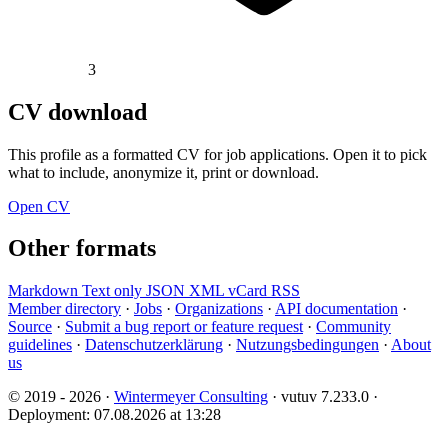
3
CV download
This profile as a formatted CV for job applications. Open it to pick
what to include, anonymize it, print or download.
Open CV
Other formats
Markdown
Text only
JSON
XML
vCard
RSS
Member directory
·
Jobs
·
Organizations
·
API documentation
·
Source
·
Submit a bug report or feature request
·
Community
guidelines
·
Datenschutzerklärung
·
Nutzungsbedingungen
·
About
us
© 2019 - 2026 ·
Wintermeyer Consulting
· vutuv 7.233.0
·
Deployment: 07.08.2026 at 13:28