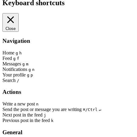
Keyboard shortcuts
Close
Navigation
Home
g
h
Feed
g
f
Messages
g
m
Notifications
g
n
Your profile
g
p
Search
/
Actions
Write a new post
n
Send the post or message you are writing
⌘/Ctrl
↵
Next post in the feed
j
Previous post in the feed
k
General