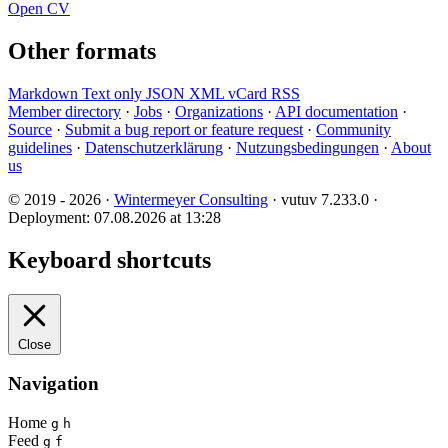
Open CV
Other formats
Markdown
Text only
JSON
XML
vCard
RSS
Member directory
·
Jobs
·
Organizations
·
API documentation
·
Source
·
Submit a bug report or feature request
·
Community
guidelines
·
Datenschutzerklärung
·
Nutzungsbedingungen
·
About
us
© 2019 - 2026 ·
Wintermeyer Consulting
· vutuv 7.233.0
·
Deployment: 07.08.2026 at 13:28
Keyboard shortcuts
Close
Navigation
Home
g
h
Feed
g
f