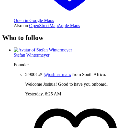
Open in Google Maps
Also on
OpenStreetMap
Apple Maps
Who to follow
Stefan Wintermeyer
Founder
5.900! 🎉
@joshua_marx
from South Africa.
Welcome Joshua! Good to have you onboard.
Yesterday, 6:25 AM