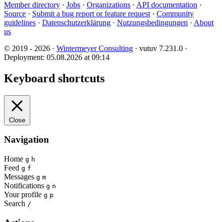
Member directory
·
Jobs
·
Organizations
·
API documentation
·
Source
·
Submit a bug report or feature request
·
Community
guidelines
·
Datenschutzerklärung
·
Nutzungsbedingungen
·
About
us
© 2019 - 2026 ·
Wintermeyer Consulting
· vutuv 7.231.0
·
Deployment: 05.08.2026 at 09:14
Keyboard shortcuts
Close
Navigation
Home
g
h
Feed
g
f
Messages
g
m
Notifications
g
n
Your profile
g
p
Search
/