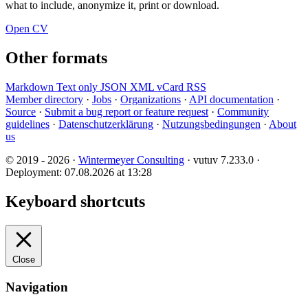
what to include, anonymize it, print or download.
Open CV
Other formats
Markdown
Text only
JSON
XML
vCard
RSS
Member directory
·
Jobs
·
Organizations
·
API documentation
·
Source
·
Submit a bug report or feature request
·
Community
guidelines
·
Datenschutzerklärung
·
Nutzungsbedingungen
·
About
us
© 2019 - 2026 ·
Wintermeyer Consulting
· vutuv 7.233.0
·
Deployment: 07.08.2026 at 13:28
Keyboard shortcuts
Close
Navigation