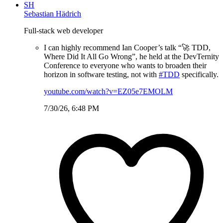
SH
Sebastian Hädrich
Full-stack web developer
I can highly recommend Ian Cooper’s talk “🚀 TDD,
Where Did It All Go Wrong”, he held at the DevTernity
Conference to everyone who wants to broaden their
horizon in software testing, not with
#TDD
specifically.
youtube.com/watch?v=EZ05e7EMOLM
7/30/26, 6:48 PM