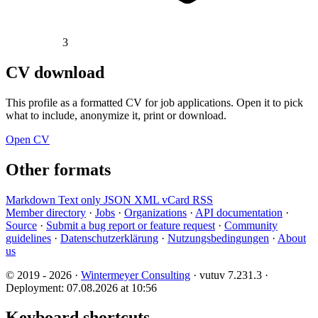
3
CV download
This profile as a formatted CV for job applications. Open it to pick
what to include, anonymize it, print or download.
Open CV
Other formats
Markdown
Text only
JSON
XML
vCard
RSS
Member directory
·
Jobs
·
Organizations
·
API documentation
·
Source
·
Submit a bug report or feature request
·
Community
guidelines
·
Datenschutzerklärung
·
Nutzungsbedingungen
·
About
us
© 2019 - 2026 ·
Wintermeyer Consulting
· vutuv 7.231.3
·
Deployment: 07.08.2026 at 10:56
Keyboard shortcuts