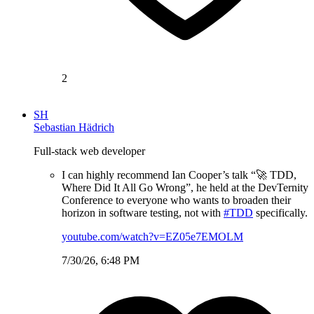
2
SH
Sebastian Hädrich
Full-stack web developer
I can highly recommend Ian Cooper’s talk “🚀 TDD,
Where Did It All Go Wrong”, he held at the DevTernity
Conference to everyone who wants to broaden their
horizon in software testing, not with
#TDD
specifically.
youtube.com/watch?v=EZ05e7EMOLM
7/30/26, 6:48 PM