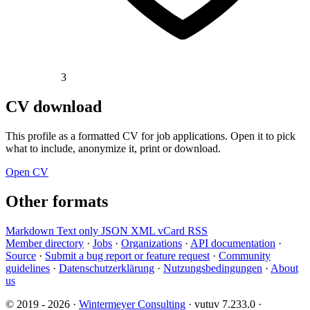
3
CV download
This profile as a formatted CV for job applications. Open it to pick
what to include, anonymize it, print or download.
Open CV
Other formats
Markdown
Text only
JSON
XML
vCard
RSS
Member directory
·
Jobs
·
Organizations
·
API documentation
·
Source
·
Submit a bug report or feature request
·
Community
guidelines
·
Datenschutzerklärung
·
Nutzungsbedingungen
·
About
us
© 2019 - 2026 ·
Wintermeyer Consulting
· vutuv 7.233.0
·