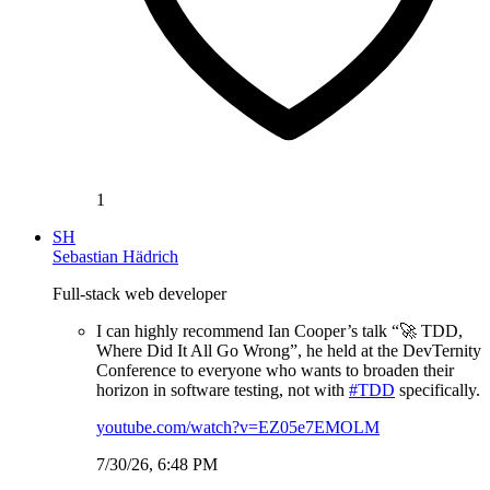
1
SH
Sebastian Hädrich
Full-stack web developer
I can highly recommend Ian Cooper’s talk “🚀 TDD,
Where Did It All Go Wrong”, he held at the DevTernity
Conference to everyone who wants to broaden their
horizon in software testing, not with
#TDD
specifically.
youtube.com/watch?v=EZ05e7EMOLM
7/30/26, 6:48 PM