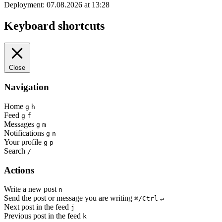
Deployment: 07.08.2026 at 13:28
Keyboard shortcuts
Close
Navigation
Home
g
h
Feed
g
f
Messages
g
m
Notifications
g
n
Your profile
g
p
Search
/
Actions
Write a new post
n
Send the post or message you are writing
⌘/Ctrl
↵
Next post in the feed
j
Previous post in the feed
k