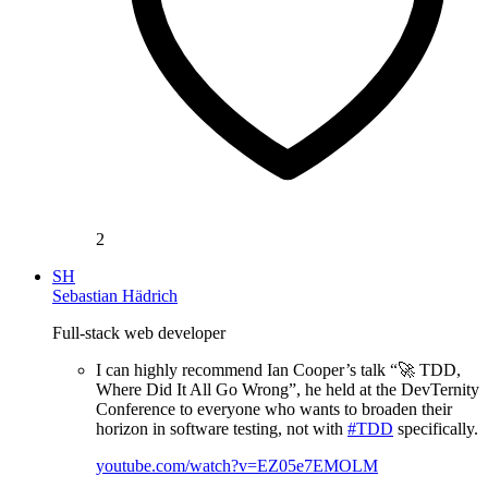
2
SH
Sebastian Hädrich
Full-stack web developer
I can highly recommend Ian Cooper’s talk “🚀 TDD,
Where Did It All Go Wrong”, he held at the DevTernity
Conference to everyone who wants to broaden their
horizon in software testing, not with
#TDD
specifically.
youtube.com/watch?v=EZ05e7EMOLM