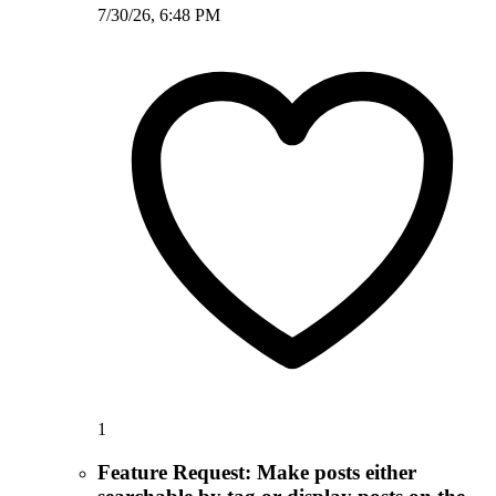
7/30/26, 6:48 PM
1
Feature Request: Make posts either