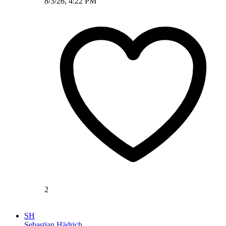
8/3/26, 4:22 PM
2
SH
Sebastian Hädrich