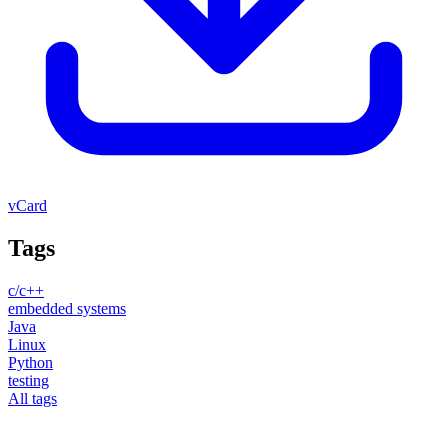
vCard
Tags
c/c++
embedded systems
Java
Linux
Python
testing
All tags