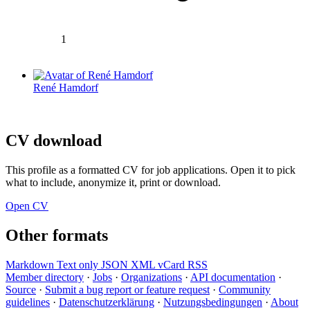
1
René Hamdorf
CV download
This profile as a formatted CV for job applications. Open it to pick
what to include, anonymize it, print or download.
Open CV
Other formats
Markdown
Text only
JSON
XML
vCard
RSS
Member directory
·
Jobs
·
Organizations
·
API documentation
·
Source
·
Submit a bug report or feature request
·
Community
guidelines
·
Datenschutzerklärung
·
Nutzungsbedingungen
·
About