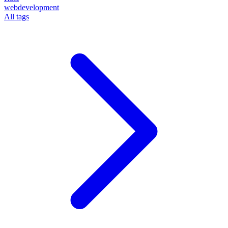
webdevelopment
All tags