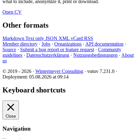
what to include, anonymize it, print or download.
Open CV
Other formats
Markdown
Text only
JSON
XML
vCard
RSS
Member directory
·
Jobs
·
Organizations
·
API documentation
·
Source
·
Submit a bug report or feature request
·
Community
guidelines
·
Datenschutzerklärung
·
Nutzungsbedingungen
·
About
us
© 2019 - 2026 ·
Wintermeyer Consulting
· vutuv 7.231.0
·
Deployment: 05.08.2026 at 09:14
Keyboard shortcuts
Close
Navigation