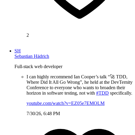
2
SH
Sebastian Hädrich
Full-stack web developer
I can highly recommend Ian Cooper’s talk “🚀 TDD,
Where Did It All Go Wrong”, he held at the DevTernity
Conference to everyone who wants to broaden their
horizon in software testing, not with
#TDD
specifically.
youtube.com/watch?v=EZ05e7EMOLM
7/30/26, 6:48 PM