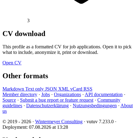
3
CV download
This profile as a formatted CV for job applications. Open it to pick
what to include, anonymize it, print or download.
Open CV
Other formats
Markdown
Text only
JSON
XML
vCard
RSS
Member directory
·
Jobs
·
Organizations
·
API documentation
·
Source
·
Submit a bug report or feature request
·
Community
guidelines
·
Datenschutzerklärung
·
Nutzungsbedingungen
·
About
us
© 2019 - 2026 ·
Wintermeyer Consulting
· vutuv 7.233.0
·
Deployment: 07.08.2026 at 13:28