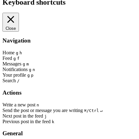
Keyboard shortcuts
Close
Navigation
Home
g
h
Feed
g
f
Messages
g
m
Notifications
g
n
Your profile
g
p
Search
/
Actions
Write a new post
n
Send the post or message you are writing
⌘/Ctrl
↵
Next post in the feed
j
Previous post in the feed
k
General