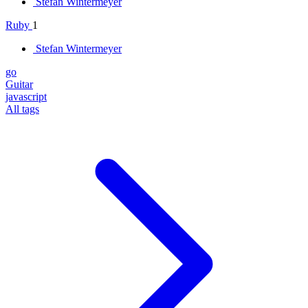
Stefan Wintermeyer
Ruby
1
Stefan Wintermeyer
go
Guitar
javascript
All tags