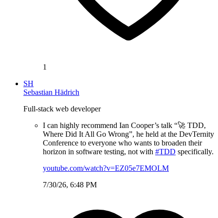
1
SH
Sebastian Hädrich
Full-stack web developer
I can highly recommend Ian Cooper’s talk “🚀 TDD,
Where Did It All Go Wrong”, he held at the DevTernity
Conference to everyone who wants to broaden their
horizon in software testing, not with
#TDD
specifically.
youtube.com/watch?v=EZ05e7EMOLM
7/30/26, 6:48 PM