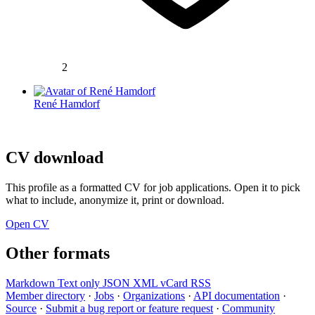
2
René Hamdorf
CV download
This profile as a formatted CV for job applications. Open it to pick
what to include, anonymize it, print or download.
Open CV
Other formats
Markdown
Text only
JSON
XML
vCard
RSS
Member directory
·
Jobs
·
Organizations
·
API documentation
·
Source
·
Submit a bug report or feature request
·
Community