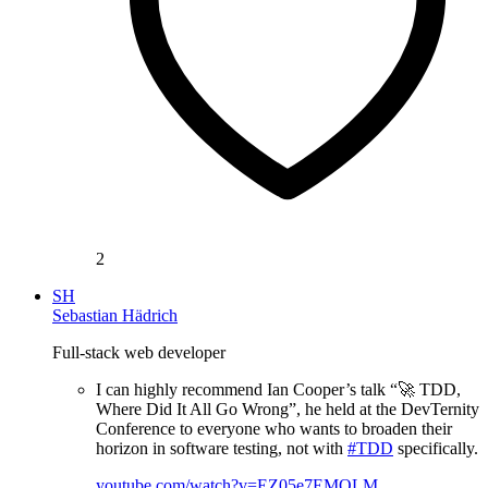
2
SH
Sebastian Hädrich
Full-stack web developer
I can highly recommend Ian Cooper’s talk “🚀 TDD,
Where Did It All Go Wrong”, he held at the DevTernity
Conference to everyone who wants to broaden their
horizon in software testing, not with
#TDD
specifically.
youtube.com/watch?v=EZ05e7EMOLM