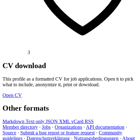
3
CV download
This profile as a formatted CV for job applications. Open it to pick
what to include, anonymize it, print or download.
Open CV
Other formats
Markdown
Text only
JSON
XML
vCard
RSS
Member directory
·
Jobs
·
Organizations
·
API documentation
·
Source
·
Submit a bug report or feature request
·
Community
guidelines
·
Datenschutzerklärung
·
Nutzungsbedingungen
·
About