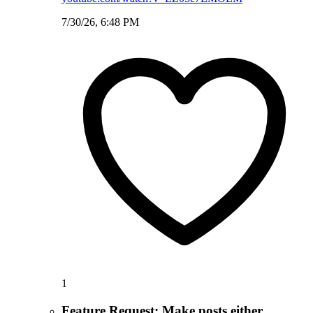
7/30/26, 6:48 PM
1
Feature Request: Make posts either