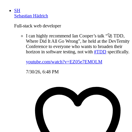
SH
Sebastian Hädrich
Full-stack web developer
I can highly recommend Ian Cooper’s talk “🚀 TDD,
Where Did It All Go Wrong”, he held at the DevTernity
Conference to everyone who wants to broaden their
horizon in software testing, not with
#TDD
specifically.
youtube.com/watch?v=EZ05e7EMOLM
7/30/26, 6:48 PM