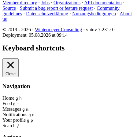
Member directory
·
Jobs
·
Organizations
·
API documentation
·
Source
·
Submit a bug report or feature request
·
Community
guidelines
·
Datenschutzerklärung
·
Nutzungsbedingungen
·
About
us
© 2019 - 2026 ·
Wintermeyer Consulting
· vutuv 7.231.0
·
Deployment: 05.08.2026 at 09:14
Keyboard shortcuts
Close
Navigation
Home
g
h
Feed
g
f
Messages
g
m
Notifications
g
n
Your profile
g
p
Search
/