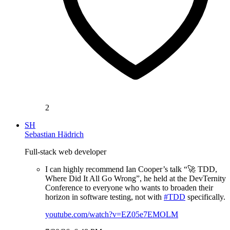
2
SH
Sebastian Hädrich
Full-stack web developer
I can highly recommend Ian Cooper’s talk “🚀 TDD,
Where Did It All Go Wrong”, he held at the DevTernity
Conference to everyone who wants to broaden their
horizon in software testing, not with
#TDD
specifically.
youtube.com/watch?v=EZ05e7EMOLM