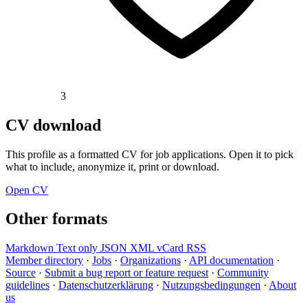
3
CV download
This profile as a formatted CV for job applications. Open it to pick
what to include, anonymize it, print or download.
Open CV
Other formats
Markdown
Text only
JSON
XML
vCard
RSS
Member directory
·
Jobs
·
Organizations
·
API documentation
·
Source
·
Submit a bug report or feature request
·
Community
guidelines
·
Datenschutzerklärung
·
Nutzungsbedingungen
·
About
us