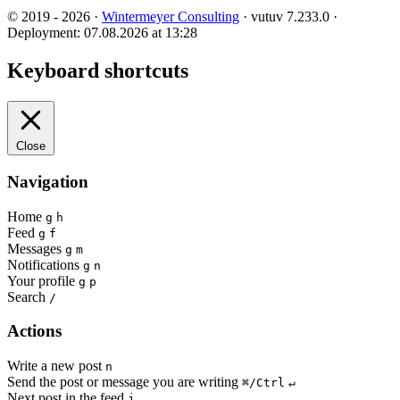
© 2019 - 2026 ·
Wintermeyer Consulting
· vutuv 7.233.0
·
Deployment: 07.08.2026 at 13:28
Keyboard shortcuts
Close
Navigation
Home
g
h
Feed
g
f
Messages
g
m
Notifications
g
n
Your profile
g
p
Search
/
Actions
Write a new post
n
Send the post or message you are writing
⌘/Ctrl
↵
Next post in the feed
j