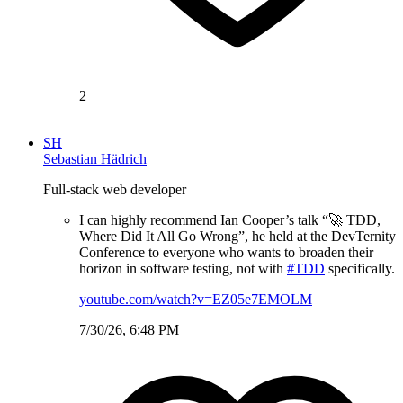
2
SH
Sebastian Hädrich
Full-stack web developer
I can highly recommend Ian Cooper’s talk “🚀 TDD,
Where Did It All Go Wrong”, he held at the DevTernity
Conference to everyone who wants to broaden their
horizon in software testing, not with
#TDD
specifically.
youtube.com/watch?v=EZ05e7EMOLM
7/30/26, 6:48 PM