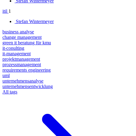
Stefan Wintermeyer
itil
1
Stefan Wintermeyer
business analyse
change management
green it beratung für kmu
it-conulting
it-management
projektmanagement
prozessmanagement
requirements engineering
uml
unternehmensanalyse
unternehmensentwicklung
All tags