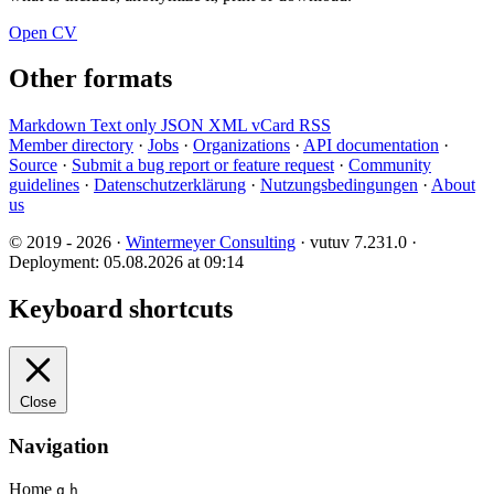
Open CV
Other formats
Markdown
Text only
JSON
XML
vCard
RSS
Member directory
·
Jobs
·
Organizations
·
API documentation
·
Source
·
Submit a bug report or feature request
·
Community
guidelines
·
Datenschutzerklärung
·
Nutzungsbedingungen
·
About
us
© 2019 - 2026 ·
Wintermeyer Consulting
· vutuv 7.231.0
·
Deployment: 05.08.2026 at 09:14
Keyboard shortcuts
Close
Navigation
Home
g
h