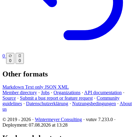
0
0
0
Other formats
Markdown
Text only
JSON
XML
Member directory
·
Jobs
·
Organizations
·
API documentation
·
Source
·
Submit a bug report or feature request
·
Community
guidelines
·
Datenschutzerklärung
·
Nutzungsbedingungen
·
About
us
© 2019 - 2026 ·
Wintermeyer Consulting
· vutuv 7.233.0
·
Deployment: 07.08.2026 at 13:28