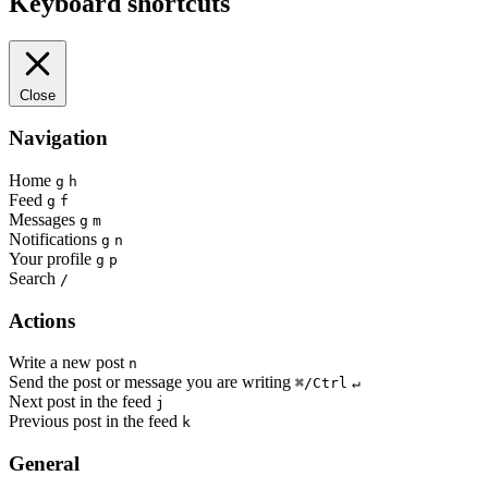
Keyboard shortcuts
Close
Navigation
Home
g
h
Feed
g
f
Messages
g
m
Notifications
g
n
Your profile
g
p
Search
/
Actions
Write a new post
n
Send the post or message you are writing
⌘/Ctrl
↵
Next post in the feed
j
Previous post in the feed
k
General