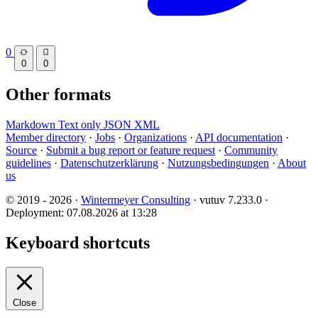
0
0
0
Other formats
Markdown
Text only
JSON
XML
Member directory
·
Jobs
·
Organizations
·
API documentation
·
Source
·
Submit a bug report or feature request
·
Community
guidelines
·
Datenschutzerklärung
·
Nutzungsbedingungen
·
About
us
© 2019 - 2026 ·
Wintermeyer Consulting
· vutuv 7.233.0
·
Deployment: 07.08.2026 at 13:28
Keyboard shortcuts
Close