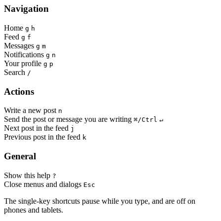
Navigation
Home
g
h
Feed
g
f
Messages
g
m
Notifications
g
n
Your profile
g
p
Search
/
Actions
Write a new post
n
Send the post or message you are writing
⌘/Ctrl
↵
Next post in the feed
j
Previous post in the feed
k
General
Show this help
?
Close menus and dialogs
Esc
The single-key shortcuts pause while you type, and are off on
phones and tablets.