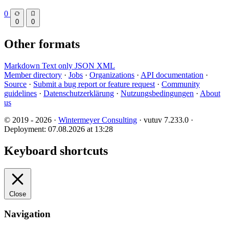
0
0
0
Other formats
Markdown
Text only
JSON
XML
Member directory
·
Jobs
·
Organizations
·
API documentation
·
Source
·
Submit a bug report or feature request
·
Community
guidelines
·
Datenschutzerklärung
·
Nutzungsbedingungen
·
About
us
© 2019 - 2026 ·
Wintermeyer Consulting
· vutuv 7.233.0
·
Deployment: 07.08.2026 at 13:28
Keyboard shortcuts
Close
Navigation