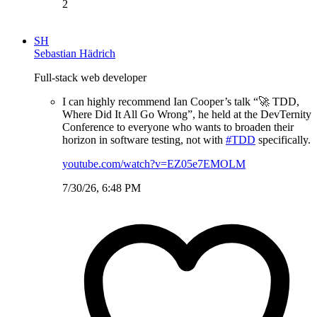
2
SH
Sebastian Hädrich
Full-stack web developer
I can highly recommend Ian Cooper’s talk “🚀 TDD,
Where Did It All Go Wrong”, he held at the DevTernity
Conference to everyone who wants to broaden their
horizon in software testing, not with
#TDD
specifically.
youtube.com/watch?v=EZ05e7EMOLM
7/30/26, 6:48 PM