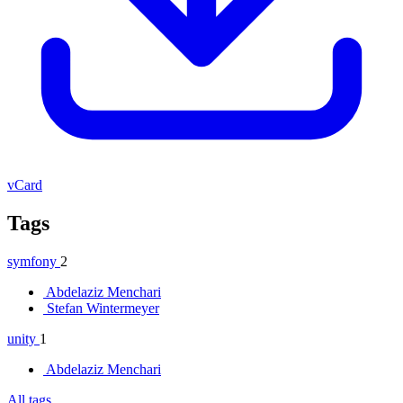
vCard
Tags
symfony
2
Abdelaziz Menchari
Stefan Wintermeyer
unity
1
Abdelaziz Menchari
All tags