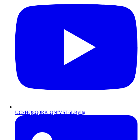
UCxHQ8Q0RK-QNfVST6LByIlg