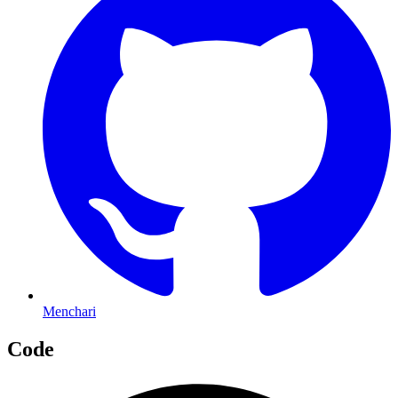
Menchari
Code