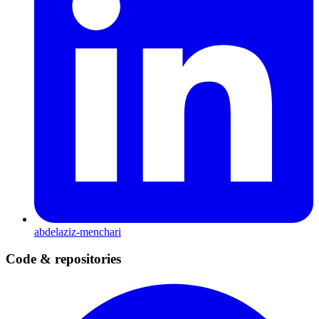
abdelaziz-menchari
Code & repositories