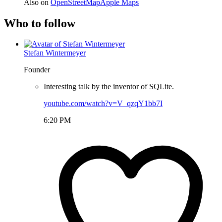
Also on
OpenStreetMap
Apple Maps
Who to follow
Stefan Wintermeyer
Founder
Interesting talk by the inventor of SQLite.
youtube.com/watch?v=V_qzqY1bb7I
6:20 PM