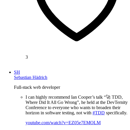
3
SH
Sebastian Hädrich
Full-stack web developer
I can highly recommend Ian Cooper’s talk “🚀 TDD,
Where Did It All Go Wrong”, he held at the DevTernity
Conference to everyone who wants to broaden their
horizon in software testing, not with
#TDD
specifically.
youtube.com/watch?v=EZ05e7EMOLM