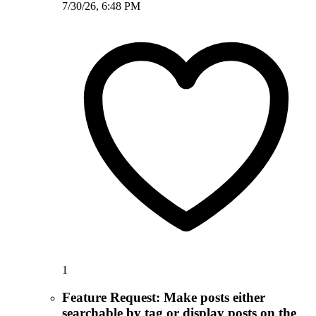
7/30/26, 6:48 PM
1
Feature Request: Make posts either
searchable by tag or display posts on the