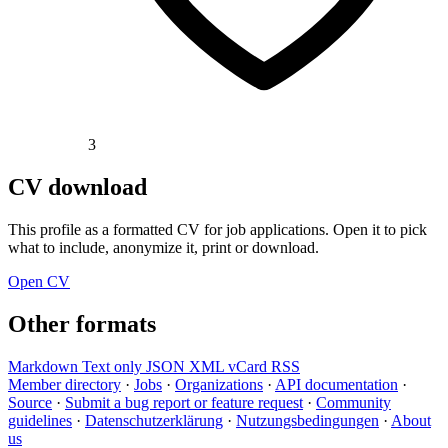
3
CV download
This profile as a formatted CV for job applications. Open it to pick
what to include, anonymize it, print or download.
Open CV
Other formats
Markdown
Text only
JSON
XML
vCard
RSS
Member directory
·
Jobs
·
Organizations
·
API documentation
·
Source
·
Submit a bug report or feature request
·
Community
guidelines
·
Datenschutzerklärung
·
Nutzungsbedingungen
·
About
us