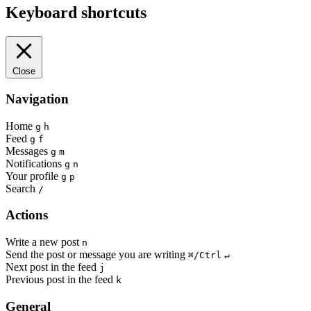
Keyboard shortcuts
Close
Navigation
Home
g
h
Feed
g
f
Messages
g
m
Notifications
g
n
Your profile
g
p
Search
/
Actions
Write a new post
n
Send the post or message you are writing
⌘/Ctrl
↵
Next post in the feed
j
Previous post in the feed
k
General