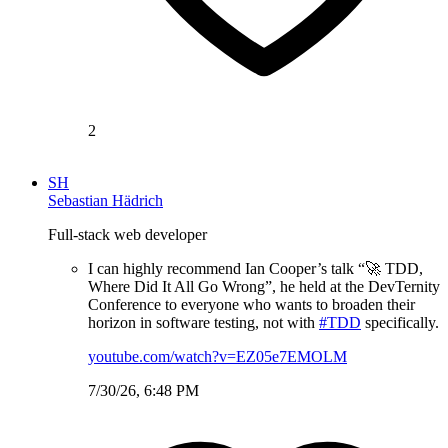
2
SH
Sebastian Hädrich
Full-stack web developer
I can highly recommend Ian Cooper’s talk “🚀 TDD,
Where Did It All Go Wrong”, he held at the DevTernity
Conference to everyone who wants to broaden their
horizon in software testing, not with
#TDD
specifically.
youtube.com/watch?v=EZ05e7EMOLM
7/30/26, 6:48 PM