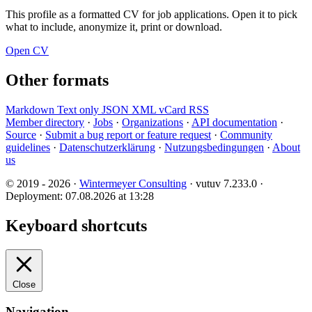
This profile as a formatted CV for job applications. Open it to pick
what to include, anonymize it, print or download.
Open CV
Other formats
Markdown
Text only
JSON
XML
vCard
RSS
Member directory
·
Jobs
·
Organizations
·
API documentation
·
Source
·
Submit a bug report or feature request
·
Community
guidelines
·
Datenschutzerklärung
·
Nutzungsbedingungen
·
About
us
© 2019 - 2026 ·
Wintermeyer Consulting
· vutuv 7.233.0
·
Deployment: 07.08.2026 at 13:28
Keyboard shortcuts
Close
Navigation