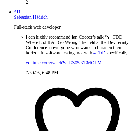
2
SH
Sebastian Hädrich
Full-stack web developer
I can highly recommend Ian Cooper’s talk “🚀 TDD,
Where Did It All Go Wrong”, he held at the DevTernity
Conference to everyone who wants to broaden their
horizon in software testing, not with
#TDD
specifically.
youtube.com/watch?v=EZ05e7EMOLM
7/30/26, 6:48 PM