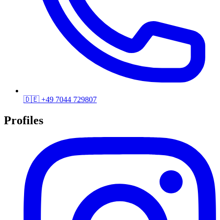
🇩🇪
+49 7044 729807
Profiles