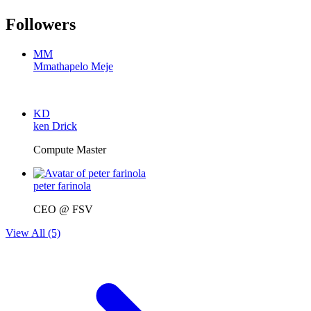
Followers
MM
Mmathapelo Meje
KD
ken Drick
Compute Master
peter farinola
CEO @ FSV
View All (5)