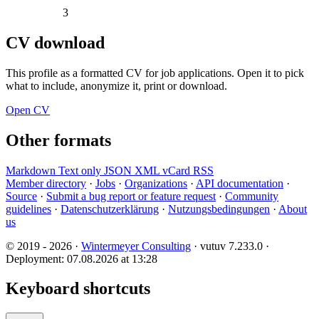
3
CV download
This profile as a formatted CV for job applications. Open it to pick
what to include, anonymize it, print or download.
Open CV
Other formats
Markdown
Text only
JSON
XML
vCard
RSS
Member directory
·
Jobs
·
Organizations
·
API documentation
·
Source
·
Submit a bug report or feature request
·
Community
guidelines
·
Datenschutzerklärung
·
Nutzungsbedingungen
·
About
us
© 2019 - 2026 ·
Wintermeyer Consulting
· vutuv 7.233.0
·
Deployment: 07.08.2026 at 13:28
Keyboard shortcuts