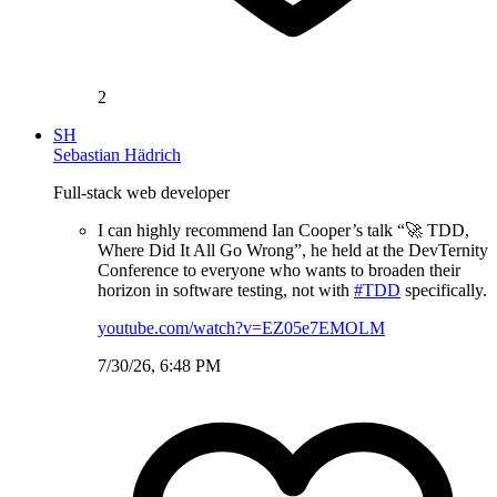
2
SH
Sebastian Hädrich
Full-stack web developer
I can highly recommend Ian Cooper’s talk “🚀 TDD,
Where Did It All Go Wrong”, he held at the DevTernity
Conference to everyone who wants to broaden their
horizon in software testing, not with
#TDD
specifically.
youtube.com/watch?v=EZ05e7EMOLM
7/30/26, 6:48 PM