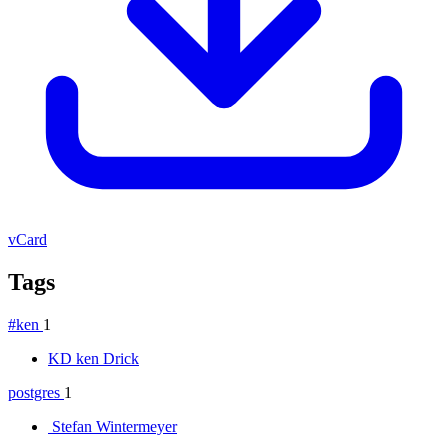
vCard
Tags
#ken
1
KD
ken Drick
postgres
1
Stefan Wintermeyer