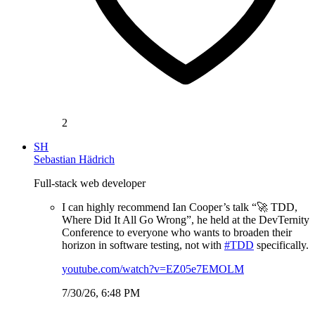
2
SH
Sebastian Hädrich
Full-stack web developer
I can highly recommend Ian Cooper’s talk “🚀 TDD,
Where Did It All Go Wrong”, he held at the DevTernity
Conference to everyone who wants to broaden their
horizon in software testing, not with
#TDD
specifically.
youtube.com/watch?v=EZ05e7EMOLM
7/30/26, 6:48 PM