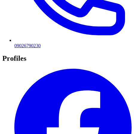
09026790230
Profiles