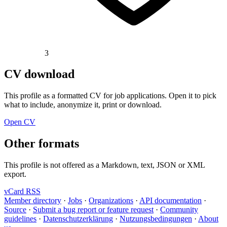
3
CV download
This profile as a formatted CV for job applications. Open it to pick
what to include, anonymize it, print or download.
Open CV
Other formats
This profile is not offered as a Markdown, text, JSON or XML
export.
vCard
RSS
Member directory
·
Jobs
·
Organizations
·
API documentation
·
Source
·
Submit a bug report or feature request
·
Community
guidelines
·
Datenschutzerklärung
·
Nutzungsbedingungen
·
About