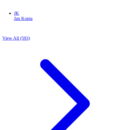
JK
Jan Kopia
View All (593)