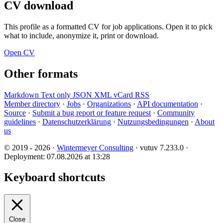
CV download
This profile as a formatted CV for job applications. Open it to pick
what to include, anonymize it, print or download.
Open CV
Other formats
Markdown
Text only
JSON
XML
vCard
RSS
Member directory
·
Jobs
·
Organizations
·
API documentation
·
Source
·
Submit a bug report or feature request
·
Community
guidelines
·
Datenschutzerklärung
·
Nutzungsbedingungen
·
About
us
© 2019 - 2026 ·
Wintermeyer Consulting
· vutuv 7.233.0
·
Deployment: 07.08.2026 at 13:28
Keyboard shortcuts
Close