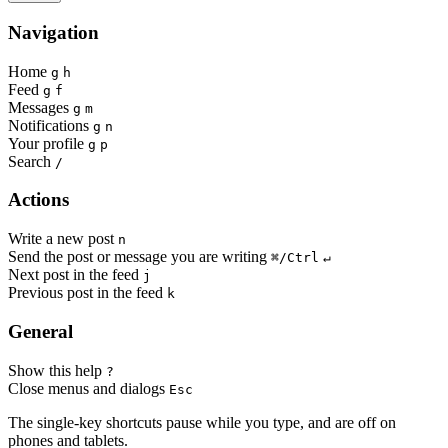
Navigation
Home
g
h
Feed
g
f
Messages
g
m
Notifications
g
n
Your profile
g
p
Search
/
Actions
Write a new post
n
Send the post or message you are writing
⌘/Ctrl
↵
Next post in the feed
j
Previous post in the feed
k
General
Show this help
?
Close menus and dialogs
Esc
The single-key shortcuts pause while you type, and are off on
phones and tablets.