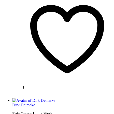
1
Dirk Deimeke
Epic Owner Linux Work...