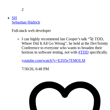
2
SH
Sebastian Hädrich
Full-stack web developer
I can highly recommend Ian Cooper’s talk “🚀 TDD,
Where Did It All Go Wrong”, he held at the DevTernity
Conference to everyone who wants to broaden their
horizon in software testing, not with
#TDD
specifically.
youtube.com/watch?v=EZ05e7EMOLM
7/30/26, 6:48 PM