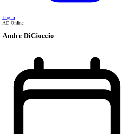
Log in
AD
Online
Andre DiCioccio