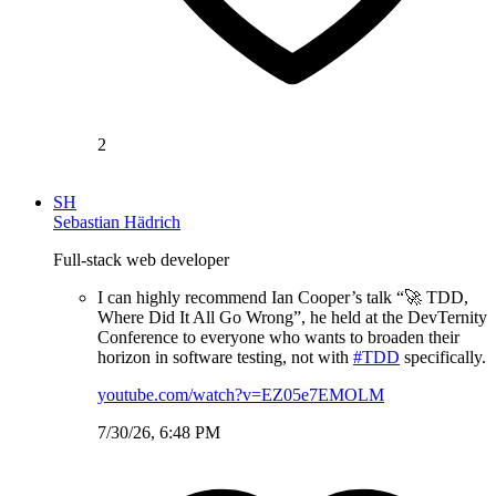
2
SH
Sebastian Hädrich
Full-stack web developer
I can highly recommend Ian Cooper’s talk “🚀 TDD,
Where Did It All Go Wrong”, he held at the DevTernity
Conference to everyone who wants to broaden their
horizon in software testing, not with
#TDD
specifically.
youtube.com/watch?v=EZ05e7EMOLM
7/30/26, 6:48 PM