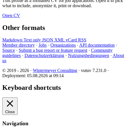
This profile as a formatted CV for job applications. Open it to pick
what to include, anonymize it, print or download.
Open CV
Other formats
Markdown
Text only
JSON
XML
vCard
RSS
Member directory
·
Jobs
·
Organizations
·
API documentation
·
Source
·
Submit a bug report or feature request
·
Community
guidelines
·
Datenschutzerklärung
·
Nutzungsbedingungen
·
About
us
© 2019 - 2026 ·
Wintermeyer Consulting
· vutuv 7.231.0
·
Deployment: 05.08.2026 at 09:14
Keyboard shortcuts
Close
Navigation