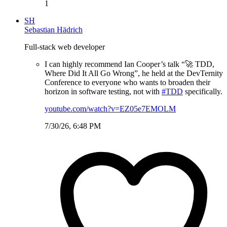
1
SH
Sebastian Hädrich
Full-stack web developer
I can highly recommend Ian Cooper’s talk “🚀 TDD,
Where Did It All Go Wrong”, he held at the DevTernity
Conference to everyone who wants to broaden their
horizon in software testing, not with
#TDD
specifically.
youtube.com/watch?v=EZ05e7EMOLM
7/30/26, 6:48 PM