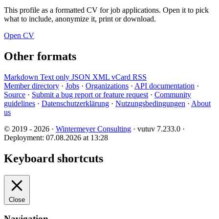
This profile as a formatted CV for job applications. Open it to pick
what to include, anonymize it, print or download.
Open CV
Other formats
Markdown
Text only
JSON
XML
vCard
RSS
Member directory
·
Jobs
·
Organizations
·
API documentation
·
Source
·
Submit a bug report or feature request
·
Community
guidelines
·
Datenschutzerklärung
·
Nutzungsbedingungen
·
About
us
© 2019 - 2026 ·
Wintermeyer Consulting
· vutuv 7.233.0
·
Deployment: 07.08.2026 at 13:28
Keyboard shortcuts
Close
Navigation