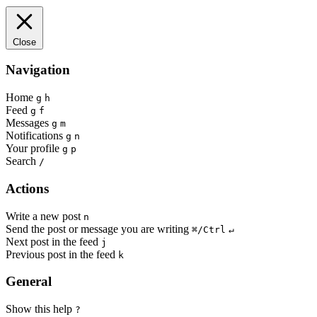
Close
Navigation
Home
g
h
Feed
g
f
Messages
g
m
Notifications
g
n
Your profile
g
p
Search
/
Actions
Write a new post
n
Send the post or message you are writing
⌘/Ctrl
↵
Next post in the feed
j
Previous post in the feed
k
General
Show this help
?