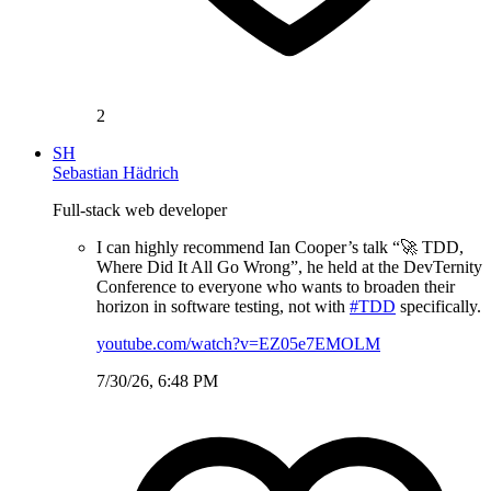
2
SH
Sebastian Hädrich
Full-stack web developer
I can highly recommend Ian Cooper’s talk “🚀 TDD,
Where Did It All Go Wrong”, he held at the DevTernity
Conference to everyone who wants to broaden their
horizon in software testing, not with
#TDD
specifically.
youtube.com/watch?v=EZ05e7EMOLM
7/30/26, 6:48 PM