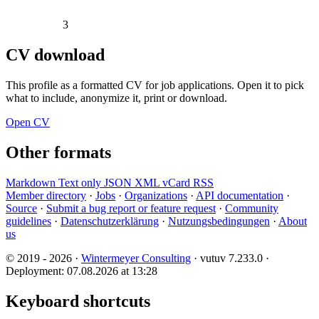
3
CV download
This profile as a formatted CV for job applications. Open it to pick
what to include, anonymize it, print or download.
Open CV
Other formats
Markdown
Text only
JSON
XML
vCard
RSS
Member directory
·
Jobs
·
Organizations
·
API documentation
·
Source
·
Submit a bug report or feature request
·
Community
guidelines
·
Datenschutzerklärung
·
Nutzungsbedingungen
·
About
us
© 2019 - 2026 ·
Wintermeyer Consulting
· vutuv 7.233.0
·
Deployment: 07.08.2026 at 13:28
Keyboard shortcuts