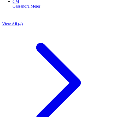
CM
Cassandra Meier
View All (4)