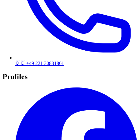
🇩🇪
+49 221 30831861
Profiles