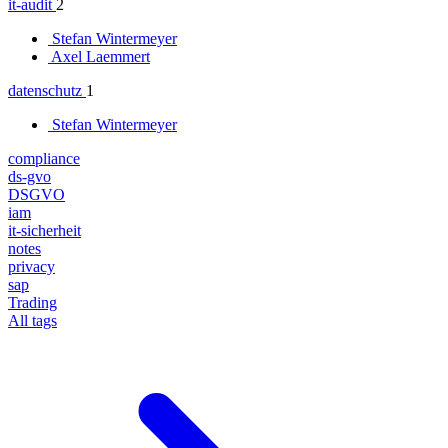
it-audit
2
Stefan Wintermeyer
Axel Laemmert
datenschutz
1
Stefan Wintermeyer
compliance
ds-gvo
DSGVO
iam
it-sicherheit
notes
privacy
sap
Trading
All tags