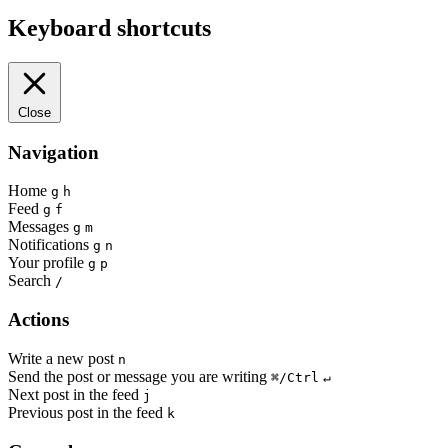
Keyboard shortcuts
Close
Navigation
Home
g
h
Feed
g
f
Messages
g
m
Notifications
g
n
Your profile
g
p
Search
/
Actions
Write a new post
n
Send the post or message you are writing
⌘/Ctrl
↵
Next post in the feed
j
Previous post in the feed
k