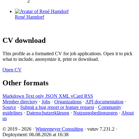
2
René Hamdorf
CV download
This profile as a formatted CV for job applications. Open it to pick
what to include, anonymize it, print or download.
Open CV
Other formats
Markdown
Text only
JSON
XML
vCard
RSS
Member directory
·
Jobs
·
Organizations
·
API documentation
·
Source
·
Submit a bug report or feature request
·
Community
guidelines
·
Datenschutzerklärung
·
Nutzungsbedingungen
·
About
us
© 2019 - 2026 ·
Wintermeyer Consulting
· vutuv 7.231.2
·
Deployment: 06.08.2026 at 16:38